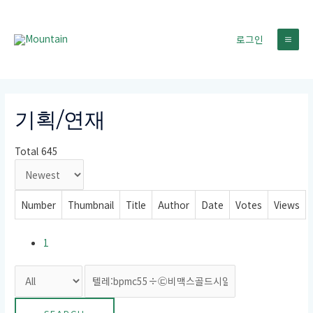
콘
텐
로그인
츠
MA
로
건
ME
너
뛰
기획/연재
기
Total 645
Number
Thumbnail
Title
Author
Date
Votes
Views
1