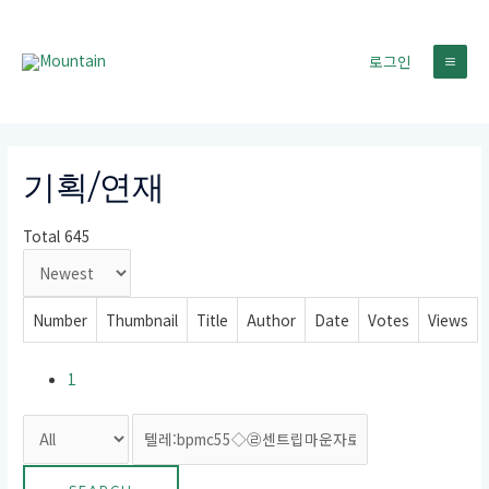
콘
텐
로그인
츠
MA
로
건
ME
너
뛰
기획/연재
기
Total 645
Number
Thumbnail
Title
Author
Date
Votes
Views
1