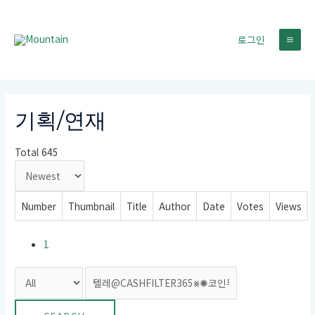
콘
텐
로그인
츠
MA
로
건
ME
너
뛰
기획/연재
기
Total 645
Number
Thumbnail
Title
Author
Date
Votes
Views
1