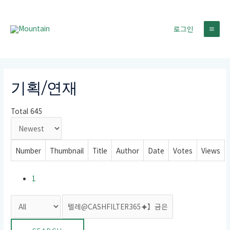
콘
텐
로그인
츠
MA
로
건
ME
너
뛰
기획/연재
기
Total 645
Number
Thumbnail
Title
Author
Date
Votes
Views
1