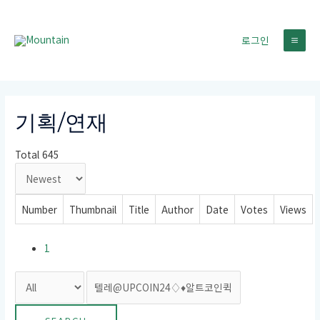
콘
텐
로그인
츠
MA
로
건
ME
너
뛰
기획/연재
기
Total 645
Number
Thumbnail
Title
Author
Date
Votes
Views
1