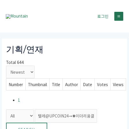
콘
텐
로그인
츠
MA
로
건
ME
너
뛰
기획/연재
기
Total 644
Number
Thumbnail
Title
Author
Date
Votes
Views
1