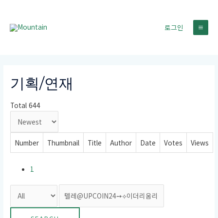
콘
텐
로그인
츠
MA
로
건
ME
너
뛰
기획/연재
기
Total 644
Number
Thumbnail
Title
Author
Date
Votes
Views
1