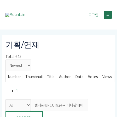
콘
텐
로그인
츠
MA
로
건
ME
너
뛰
기획/연재
기
Total 645
Number
Thumbnail
Title
Author
Date
Votes
Views
1