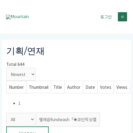
콘
텐
로그인
츠
MA
로
건
ME
너
뛰
기획/연재
기
Total 644
Number
Thumbnail
Title
Author
Date
Votes
Views
1