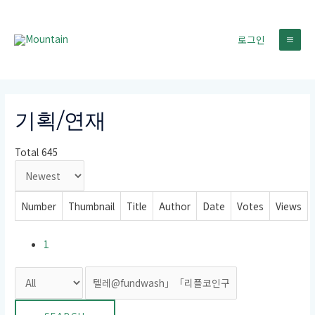
콘
텐
로그인
츠
MA
로
건
ME
너
뛰
기획/연재
기
Total 645
Number
Thumbnail
Title
Author
Date
Votes
Views
1